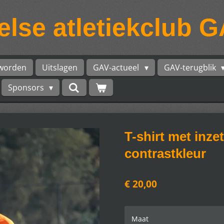
lse atletiekclub 
 worden
Uitslagen
GAV-actueel
GAV-terugblik
Sponsors
T-shirt met inze
contrastkleur
€ 20,00
Maat