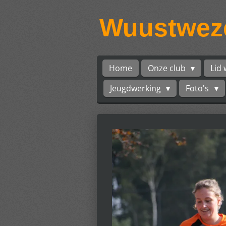
Ga
Wuustweze
direct
naar
de
hoofdinhoud
Home
Onze club
Lid
Jeugdwerking
Foto's