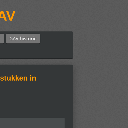
GAV
GAV-historie
tstukken in