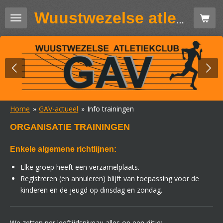
Ga
Wuustwezelse atletiekclub GAV
direct
naar
de
hoofdinhoud
Home
»
GAV-actueel
»
Info trainingen
ORGANISATIE TRAININGEN
Enkele algemene richtlijnen
:
Elke groep heeft een verzamelplaats.
Registreren (en annuleren) blijft van toepassing voor de
kinderen en de jeugd op dinsdag en zondag.
We zetten per leeftijdsniveau alles op een rijtje: