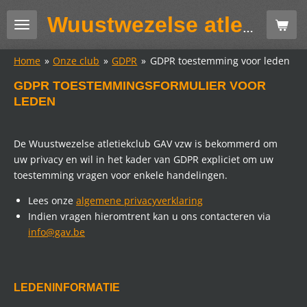
Ga
Wuustwezelse atletiekclub GAV
direct
naar
Home
»
Onze club
»
GDPR
»
GDPR toestemming voor leden
de
hoofdinhoud
GDPR TOESTEMMINGSFORMULIER VOOR
LEDEN
De Wuustwezelse atletiekclub GAV vzw is bekommerd om
uw privacy en wil in het kader van GDPR expliciet om uw
toestemming vragen voor enkele handelingen.
Lees onze
algemene privacyverklaring
Indien vragen hieromtrent kan u ons contacteren via
info@gav.be
LEDENINFORMATIE