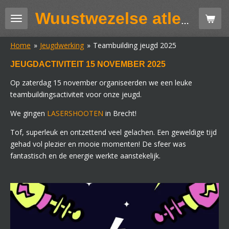
Ga
Wuustwezelse atletiekclub GAV
direct
naar
Home
»
Jeugdwerking
»
Teambuilding jeugd 2025
de
hoofdinhoud
JEUGDACTIVITEIT 15 NOVEMBER 2025
Op zaterdag 15 november organiseerden we een leuke
teambuildingsactiviteit voor onze jeugd.
We gingen
LASERSHOOTEN
in Brecht!
Tof, superleuk en ontzettend veel gelachen. Een geweldige tijd
gehad vol plezier en mooie momenten! De sfeer was
fantastisch en de energie werkte aanstekelijk.