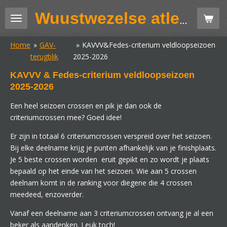
Ga
Wuustwezelse atletiekclub GAV
direct
naar
Home
»
GAV-
»
KAVVV&Fedes-criterium veldloopseizoen
de
terugblik
2025-2026
hoofdinhoud
KAVVV & Fedes-criterium veldloopseizoen
2025-2026
Een heel seizoen crossen en pik je dan ook de
criteriumcrossen mee? Goed idee!
Er zijn in totaal 6 criteriumcrossen verspreid over het seizoen.
Bij elke deelname krijg je punten afhankelijk van je finishplaats.
Je 5 beste crossen worden eruit gepikt en zo wordt je plaats
bepaald op het einde van het seizoen. Wie aan 5 crossen
deelnam komt in de ranking voor diegene die 4 crossen
meedeed, enzoverder.
Vanaf een deelname aan 3 criteriumcrossen ontvang je al een
beker als aandenken. Leuk toch!