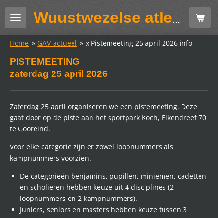
Ga
Wuustwezelse atletiekclub GAV
direct
naar
Home
»
GAV-actueel
»
x Pistemeeting 25 april 2026 info
de
hoofdinhoud
PISTEMEETING
zaterdag 25 april 2026
Zaterdag 25 april organiseren we een pistemeeting. Deze
gaat door op de piste aan het sportpark Koch, Eikendreef 70
te Gooreind.
Voor elke categorie zijn er zowel loopnummers als
kampnummers voorzien.
De categorieën benjamins, pupillen, miniemen, cadetten
en scholieren hebben keuze uit 4 disciplines (2
loopnummers en 2 kampnummers).
Juniors, seniors en masters hebben keuze tussen 3