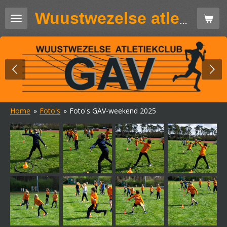
Ga
Wuustwezelse atletiekclub GAV
direct
naar
de
hoofdinhoud
Home
»
Foto's
»
Foto's GAV-weekend 2025